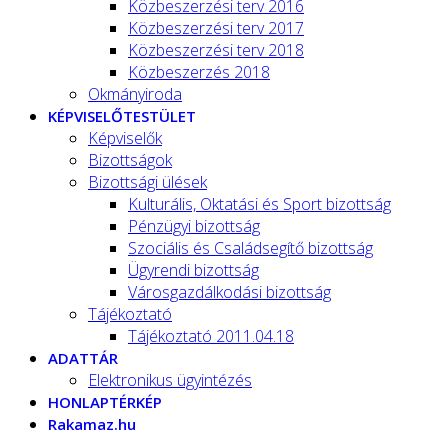
Közbeszerzési terv 2016
Közbeszerzési terv 2017
Közbeszerzési terv 2018
Közbeszerzés 2018
Okmányiroda
KÉPVISELŐTESTÜLET
Képviselők
Bizottságok
Bizottsági ülések
Kulturális, Oktatási és Sport bizottság
Pénzügyi bizottság
Szociális és Családsegítő bizottság
Ügyrendi bizottság
Városgazdálkodási bizottság
Tájékoztató
Tájékoztató 2011.04.18
ADATTÁR
Elektronikus ügyintézés
HONLAPTÉRKÉP
Rakamaz.hu