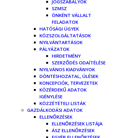
JOGSZABÁLYOK
SZMSZ
ÖNKÉNT VÁLLALT
FELADATOK
HATÓSÁGI ÜGYEK
KÖZSZOLGÁLTATÁSOK
NYILVÁNTARTÁSOK
PÁLYÁZATOK
HIRDETMÉNY
SZERZŐDÉS ODAÍTÉLÉSE
NYILVÁNOS KIADVÁNYOK
DÖNTÉSHOZATAL, ÜLÉSEK
KONCEPCIÓK, TERVEZETEK
KÖZÉRDEKŰ ADATOK
IGÉNYLÉSE
KÖZZÉTÉTELI LISTÁK
GAZDÁLKODÁSI ADATOK
ELLENŐRZÉSEK
ELLENŐRZÉSEK LISTÁJA
ÁSZ ELLENŐRZÉSEK
EGYÉB ELLENŐRZÉSEK