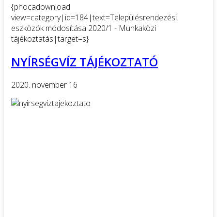
{phocadownload
view=category|id=184|text=Településrendezési
eszközök módosítása 2020/1 - Munkaközi
tájékoztatás|target=s}
NYÍRSÉGVÍZ TÁJÉKOZTATÓ
2020. november 16