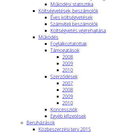
Működési statisztika
Költségvetések, beszámolók
Éves költségvetések
Számviteli beszámolók
Költségvetés végrehajtása
Működés
Foglalkoztatottak
Támogatások
2008
2009
2010
Szerződések
2007
2008
2009
2010
Koncessziók
Egyéb kifizetések
Beruházások
Közbeszerzési terv 2015