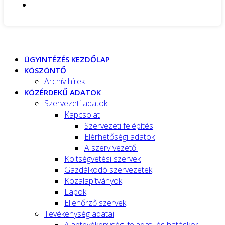
ÜGYINTÉZÉS KEZDŐLAP
KÖSZÖNTŐ
Archív hírek
KÖZÉRDEKŰ ADATOK
Szervezeti adatok
Kapcsolat
Szervezeti felépítés
Elérhetőségi adatok
A szerv vezetői
Költségvetési szervek
Gazdálkodó szervezetek
Közalapítványok
Lapok
Ellenőrző szervek
Tevékenység adatai
Alaptevékenység, feladat- és hatáskör