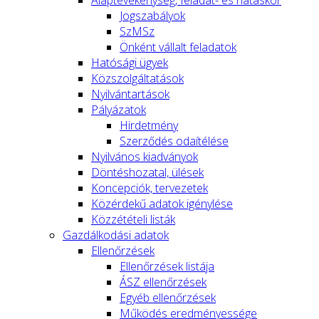
Jogszabályok
SzMSz
Önként vállalt feladatok
Hatósági ügyek
Közszolgáltatások
Nyilvántartások
Pályázatok
Hirdetmény
Szerződés odaítélése
Nyilvános kiadványok
Döntéshozatal, ülések
Koncepciók, tervezetek
Közérdekű adatok igénylése
Közzétételi listák
Gazdálkodási adatok
Ellenőrzések
Ellenőrzések listája
ÁSZ ellenőrzések
Egyéb ellenőrzések
Működés eredményessége