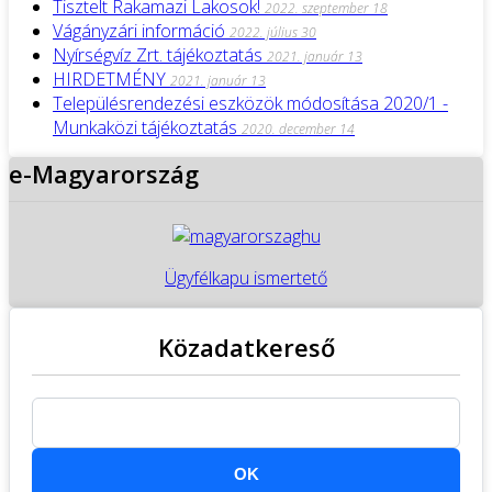
Tisztelt Rakamazi Lakosok!
2022. szeptember 18
Vágányzári információ
2022. július 30
Nyírségvíz Zrt. tájékoztatás
2021. január 13
HIRDETMÉNY
2021. január 13
Településrendezési eszközök módosítása 2020/1 -
Munkaközi tájékoztatás
2020. december 14
e-Magyarország
Ügyfélkapu ismertető
Közadatkereső